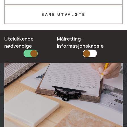
Telefon *
BARE UTVALGTE
E-mail*
Utelukkende
Målretting-
nødvendige
informasjonskapsle
SEND INN SØKNADEN DIN
Personvernerklæring