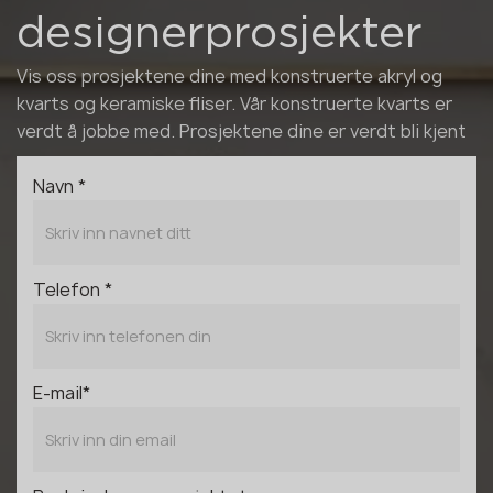
designerprosjekter
Vis oss prosjektene dine med konstruerte akryl og
kvarts og keramiske fliser. Vår konstruerte kvarts er
verdt å jobbe med. Prosjektene dine er verdt bli kjent
Navn *
Telefon *
E-mail*