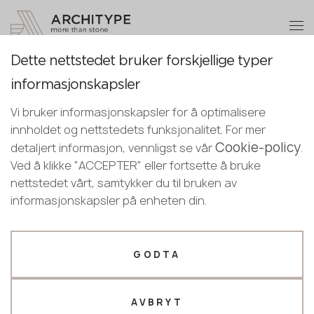
+48 22 602 20 22
Bli en partner
Dette nettstedet bruker forskjellige typer
Bli en partner
Takk!
For arkitekter og designere
informasjonskapsler
Norwegian
Legg igjen dine opplysninger eller ring
våre ledere vil kontakte deg snart
Vi bruker informasjonskapsler for å optimalisere
English
Samarbeid
Fasademonteringssystemer
Designerguide
oss
innholdet og nettstedets funksjonalitet. For mer
Norwegian
Cookie-policy
+48 22 602 20 22
detaljert informasjon, vennligst se vår
.
Ved å klikke "ACCEPTER" eller fortsette å bruke
nettstedet vårt, samtykker du til bruken av
Din bedriftsprofil
informasjonskapsler på enheten din.
ARCHITYPE
er klarert av
Produsent
Designer
over 4000
Navn *
steinprodusenter over hele
GODTA
verden for:
AVBRYT