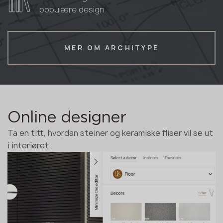
populære design
MER OM ARCHITYPE
Online designer
Ta en titt, hvordan steiner og keramiske fliser vil se ut
i interiøret