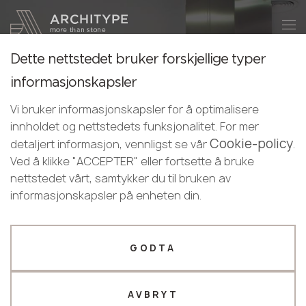
+48 22 602 20 22
Bli en partner
Dette nettstedet bruker forskjellige typer
Bli en partner
Takk!
informasjonskapsler
GRANDEX
Norwegian
Legg igjen dine opplysninger eller ring
våre ledere vil kontakte deg snart
Vi bruker informasjonskapsler for å optimalisere
Sjarmen til en solid overflate ligger i sensasjonene og
English
oss
innholdet og nettstedets funksjonalitet. For mer
mulighetene. Så snart du berører den glatte og varme
Norwegian
Cookie-policy
+48 22 602 20 22
detaljert informasjon, vennligst se vår
.
overflaten, vil du umiddelbart føle denne magien. Solid
Ved å klikke "ACCEPTER" eller fortsette å bruke
overflate GRANDEX er fleksibel og kan brukes til å lage
nettstedet vårt, samtykker du til bruken av
Din bedriftsprofil
produkter med de mest uvanlige former. Så det er
informasjonskapsler på enheten din.
ingen grenser for fantasien når du bestiller en
Produsent
Designer
benkeplate, en vinduskarm eller en servant laget av
solid overflate.
Navn *
GODTA
GRANDEX DEKORKATALOG
AVBRYT