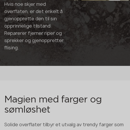
Hvis noe skjer med
overflaten, er det enkelt å
gjenopprette den til sin
opprinnelige tilstand.
Reparerer fjerner riper og
sprekker og gjenoppretter
flising.
Magien med farger og
sømløshet
Solide overflater tilbyr et utvalg av trendy farger som