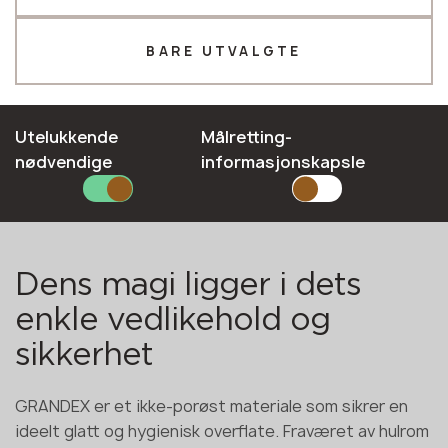
Telefon *
BARE UTVALGTE
E-mail*
Utelukkende
Målretting-
Vårt merke
Fargepalett
Sertifikater
Instruksjoner og anbe
nødvendige
informasjonskapsle
SEND INN SØKNADEN DIN
Personvernerklæring
Dens magi ligger i dets
enkle vedlikehold og
sikkerhet
GRANDEX er et ikke-porøst materiale som sikrer en
ideelt glatt og hygienisk overflate. Fraværet av hulrom