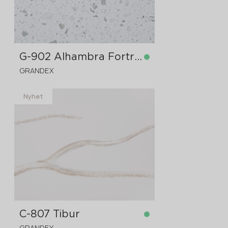
G-902 Alhambra Fortress
GRANDEX
Nyhet
på lager
3680x760x12 mm
C-807 Tibur
GRANDEX