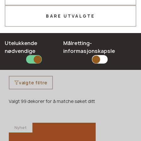
Telefon *
BARE UTVALGTE
E-mail*
Utelukkende
Målretting-
Vårt merke
Fargepalett
Sertifikater
Instruksjoner og anbe
nødvendige
informasjonskapsle
SEND INN SØKNADEN DIN
Personvernerklæring
valgte filtre
Valgt 99 dekorer for å matche søket ditt
Nyhet