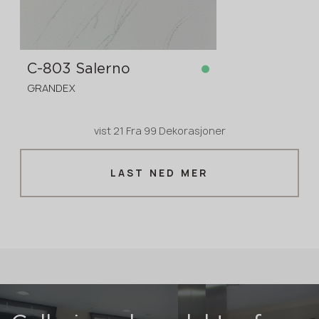
C-803 Salerno
GRANDEX
vist
21
Fra
99 Dekorasjoner
på lager
3680x760x12 mm
LAST NED MER