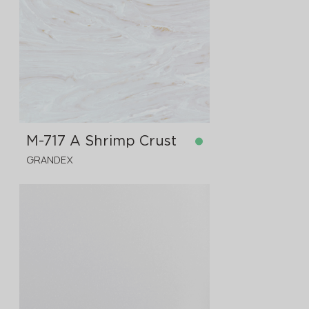
på lager
3680x760x12 mm
M-717 A Shrimp Crust
GRANDEX
på lager
3680x760x12 mm