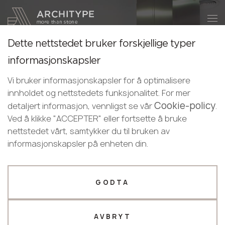
+48 22 602 20 22
Bli en partner
Dette nettstedet bruker forskjellige typer
Bli en partner
Takk!
informasjonskapsler
GRANDEX
Norwegian
Legg igjen dine opplysninger eller ring
våre ledere vil kontakte deg snart
Vi bruker informasjonskapsler for å optimalisere
Sjarmen til en solid overflate ligger i sensasjonene og
English
oss
innholdet og nettstedets funksjonalitet. For mer
mulighetene. Så snart du berører den glatte og varme
Norwegian
Cookie-policy
+48 22 602 20 22
detaljert informasjon, vennligst se vår
.
overflaten, vil du umiddelbart føle denne magien. Solid
Ved å klikke "ACCEPTER" eller fortsette å bruke
overflate GRANDEX er fleksibel og kan brukes til å lage
nettstedet vårt, samtykker du til bruken av
Din bedriftsprofil
produkter med de mest uvanlige former. Så det er
informasjonskapsler på enheten din.
ingen grenser for fantasien når du bestiller en
Produsent
Designer
benkeplate, en vinduskarm eller en servant laget av
solid overflate.
Navn *
GODTA
GRANDEX DEKORKATALOG
AVBRYT