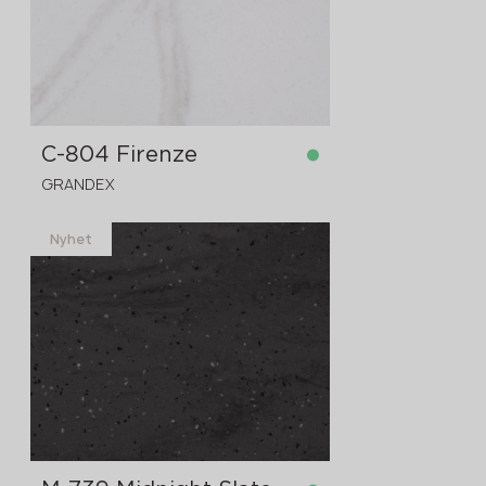
C-804 Firenze
GRANDEX
Nyhet
på lager
3680x760x12 mm