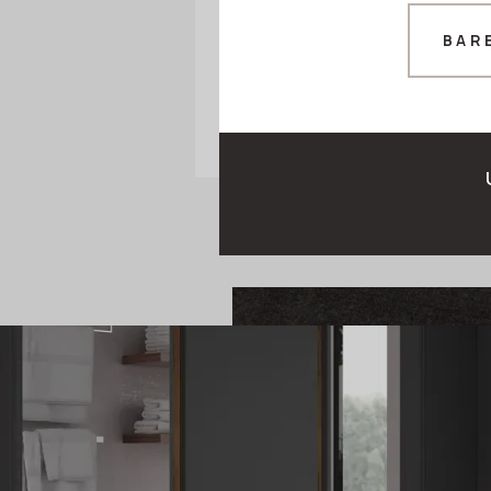
av farger 
BAR
dekorer)