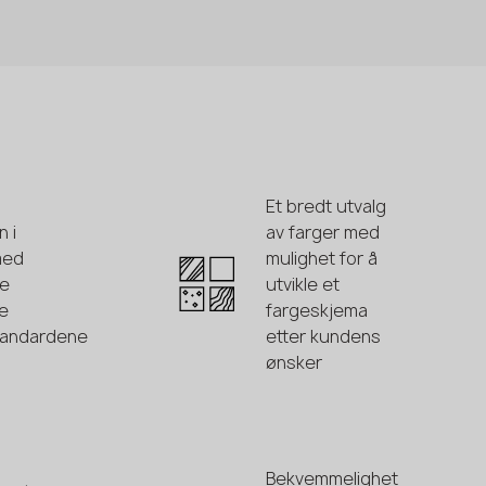
Et bredt utvalg
 i
av farger med
med
mulighet for å
te
utvikle et
e
fargeskjema
standardene
etter kundens
ønsker
Bekvemmelighet