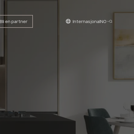
Bli en partner
internasjonal
NO
Norwegian
English
Norwegian