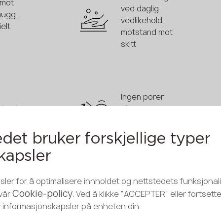
 mot
ved daglig
ugg.
vedlikehold,
elt
motstand mot
skitt
Ingen porer
stand
eller
mikrosprekker
det bruker forskjellige typer
kapsler
s av
ler for å optimalisere innholdet og nettstedets funksjonalit
 og
HPL
Cookie-policy
 vår
. Ved å klikke "ACCEPTER" eller fortsett
hvert
benkeplater
v informasjonskapsler på enheten din.
krever ikke
arhet