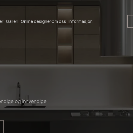
Bli en partner
er
Galleri
Online designer
Om oss
Informasjon
Bli en partner
vendige og innvendige
Legg igjen dine opplysninger eller ring oss
+48 22 602 20 22
Din bedriftsprofil