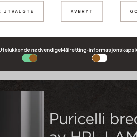
kantbehandling
og
E UTVALGTE
AVBRYT
G
Takk!
våre ledere vil kontakte deg snart
Utelukkende nødvendige
Målretting-informasjonskapsl
Puricelli br