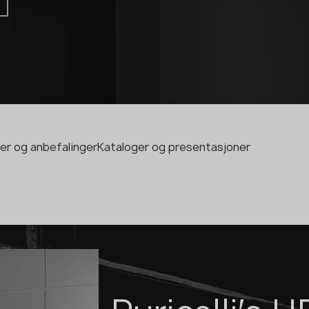
Produsent
Designer
Navn *
Telefon *
ner og anbefalinger
Kataloger og presentasjoner
E-mail*
SEND INN SØKNADEN DIN
Personvernerklæring