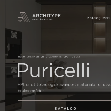
+48 22 602 20 22
Katalog
Merk
HJEM
MERKER
HPL LAMINATE
PURICELLI
Puricelli
HPL er et teknologisk avansert materiale for ut
bruksområder.
KATALOG