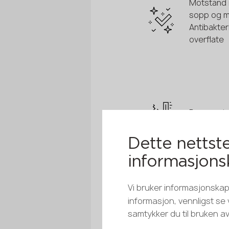
Motstand
sopp og m
Antibakteri
overflate
Brannmot
Dette nettste
informasjons
Konsisten
Vi bruker informasjonskaps
fargetone
informasjon, vennligst se
farge for 
samtykker du til bruken a
panel
(repeterb