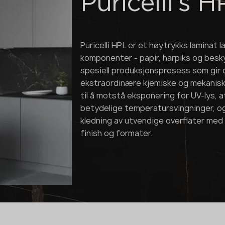
Puricelli's H
Puricelli HPL er et høytrykks laminat 
komponenter - papir, harpiks og besk
spesiell produksjonsprosess som gir 
ekstraordinære kjemiske og mekaniske
til å motstå eksponering for UV-lys,
betydelige temperatursvingninger, og 
kledning av utvendige overflater med e
finish og formater.