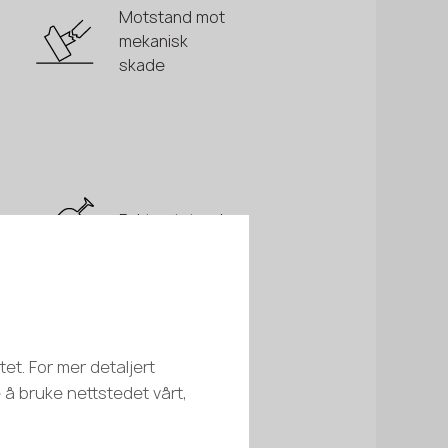
Motstand mot
mekanisk
skade
Fuktmotstand
et. For mer detaljert
e å bruke nettstedet vårt,
Valg av
kjernefarge