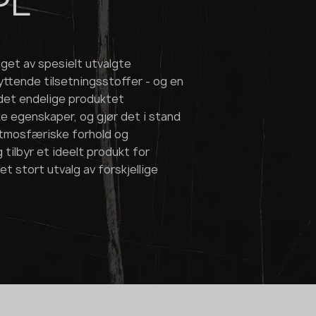
PL
laget av spesielt utvalgte
yttende tilsetningsstoffer - og en
det endelige produktet
 egenskaper, og gjør det i stand
 atmosfæriske forhold og
tilbyr et ideelt produkt for
t stort utvalg av forskjellige