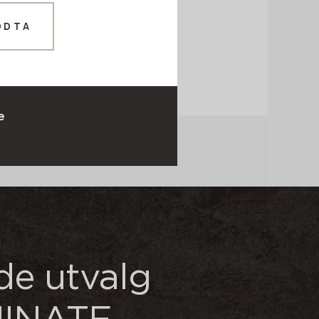
ODTA
e
ede utvalg