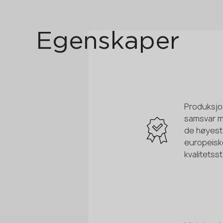
Egenskaper
Produksjon
samsvar 
de høyes
europeisk
kvalitets