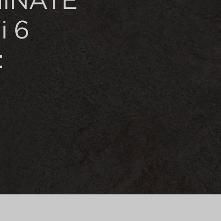
MINATE
i 6
: