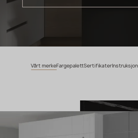
Vårt merke
Fargepalett
Sertifikater
Instruksjo