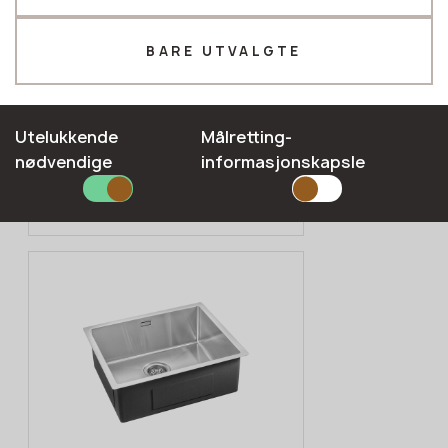
Telefon *
BARE UTVALGTE
E-mail*
Utelukkende
Målretting-
nødvendige
informasjonskapsle
Proline-40
SEND INN SØKNADEN DIN
INOA
Personvernerklæring