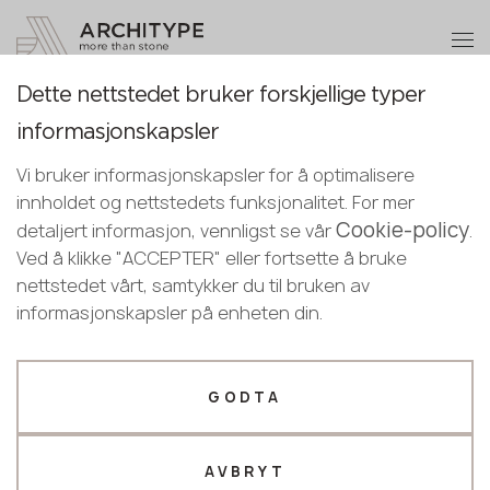
+48 22 602 20 22
Bli en partner
Dette nettstedet bruker forskjellige typer
Bli en partner
Takk!
Oppvaskkum
informasjonskapsler
Norwegian
Legg igjen dine opplysninger eller ring
våre ledere vil kontakte deg snart
Vi bruker informasjonskapsler for å optimalisere
English
Håndvasker på bestilling
Vasker på bestilling
Fabrikklaget vask
oss
innholdet og nettstedets funksjonalitet. For mer
Norwegian
Cookie-policy
+48 22 602 20 22
detaljert informasjon, vennligst se vår
.
Ved å klikke "ACCEPTER" eller fortsette å bruke
nettstedet vårt, samtykker du til bruken av
valgte filtre
Din bedriftsprofil
informasjonskapsler på enheten din.
Produsent
Designer
Valgt 3 dekorer for å matche søket ditt
Navn *
GODTA
AVBRYT