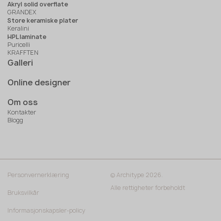
Akryl solid overflate
GRANDEX
Store keramiske plater
Keralini
HPL laminate
Puricelli
KRAFFTEN
Galleri
Online designer
Om oss
Kontakter
Blogg
Personvernerklæring
© Architype 2026.
Alle rettigheter forbeholdt
Bruksvilkår
Informasjonskapsler-policy