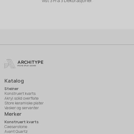
vist
3
Fra
3 Dekorasjoner
Katalog
Steiner
Konstruert kvarts
Akryl solid overflate
Store keramiske plater
Vasker og servanter
Merker
Konstruert kvarts
Caesarstone
Avant Quartz