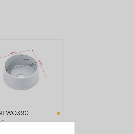
ll WO390
EX