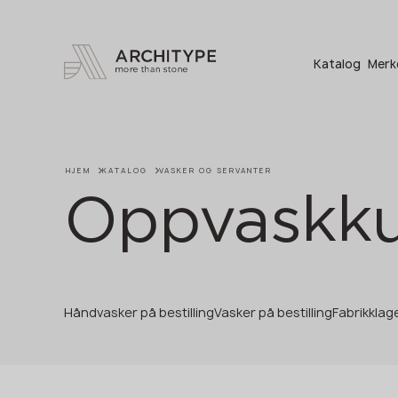
+48 22 602 20 22
Katalog
Merk
HJEM
KATALOG
VASKER OG SERVANTER
Oppvaskk
Håndvasker på bestilling
Vasker på bestilling
Fabrikklag