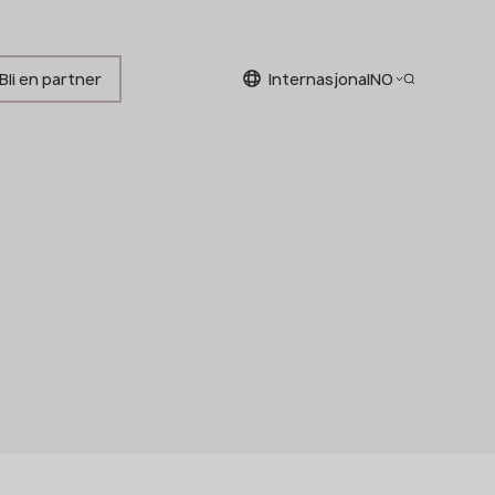
Bli en partner
internasjonal
NO
Norwegian
English
Norwegian