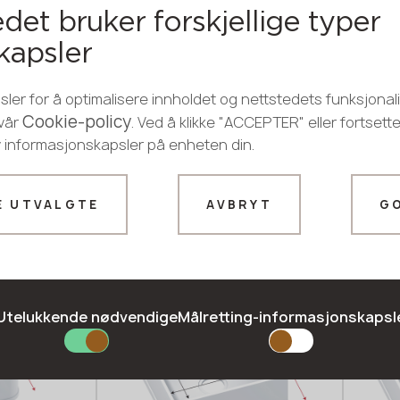
det bruker forskjellige typer
kapsler
ler for å optimalisere innholdet og nettstedets funksjonalit
Cookie-policy
 vår
. Ved å klikke "ACCEPTER" eller fortsett
v informasjonskapsler på enheten din.
E UTVALGTE
AVBRYT
G
Modell W342
Mode
Takk!
GRANDEX
GRAND
våre ledere vil kontakte deg snart
Utelukkende nødvendige
Målretting-informasjonskapsl