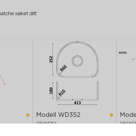
matche søket ditt
Telefon *
E-mail*
SEND INN SØKNADEN DIN
Personvernerklæring
Modell WD352
Mode
GRANDEX
GRAND