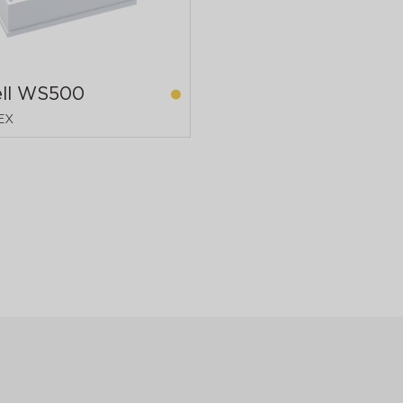
ll WS500
EX