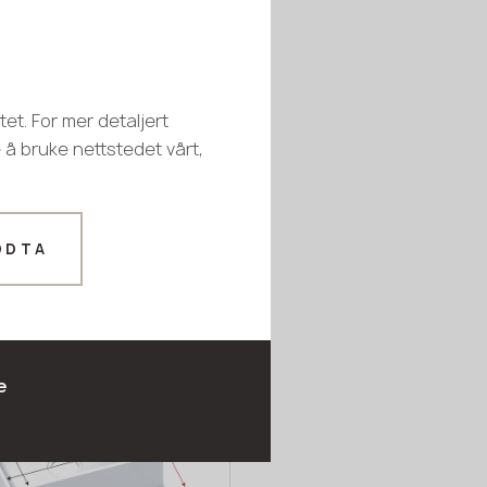
et. For mer detaljert
e å bruke nettstedet vårt,
ODTA
lll W413
EX
e