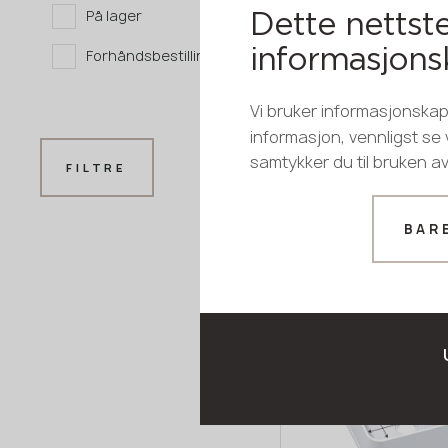
På lager
Dette nettste
Forhåndsbestilling
informasjons
Vi bruker informasjonskaps
informasjon, vennligst se
samtykker du til bruken a
FILTRE
BAR
Modell WV388
GRANDEX