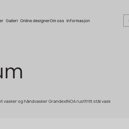
Bli en partner
er
Galleri
Online designer
Om oss
Informasjon
Bli en partner
um
Legg igjen dine opplysninger eller ring oss
+48 22 602 20 22
Din bedriftsprofil
et vasker og håndvasker Grandex
INOA rustfritt stål vask
Produsent
Designer
Navn *