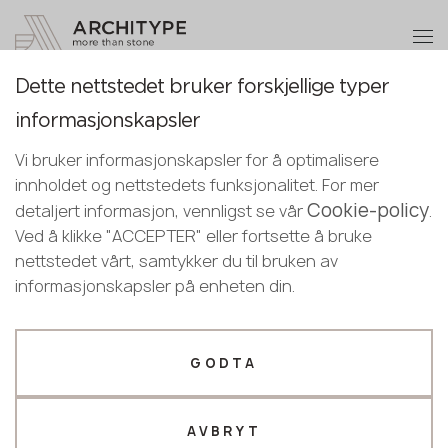
+48 22 602 20 22
Bli en partner
Dette nettstedet bruker forskjellige typer
Bli en partner
Takk!
informasjonskapsler
Norwegian
Повернутися до каталогу
Legg igjen dine opplysninger eller ring
våre ledere vil kontakte deg snart
Vi bruker informasjonskapsler for å optimalisere
English
oss
2633K Grafite (Ext&Int)
innholdet og nettstedets funksjonalitet. For mer
Norwegian
Cookie-policy
+48 22 602 20 22
detaljert informasjon, vennligst se vår
.
Puricelli
Ved å klikke "ACCEPTER" eller fortsette å bruke
nettstedet vårt, samtykker du til bruken av
Din bedriftsprofil
informasjonskapsler på enheten din.
Produsent
Designer
Navn *
GODTA
AVBRYT