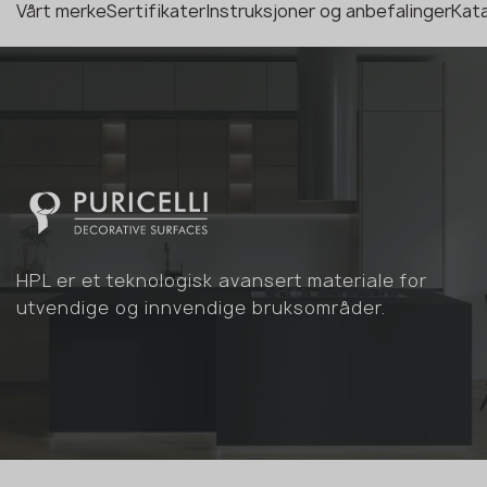
Vårt merke
Sertifikater
Instruksjoner og anbefalinger
Kata
HPL er et teknologisk avansert materiale for
utvendige og innvendige bruksområder.