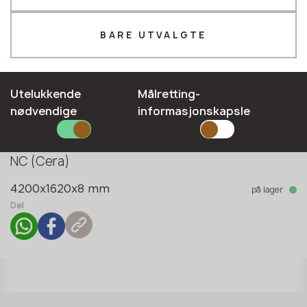
Telefon *
BARE UTVALGTE
E-mail*
Utelukkende
Målretting-
nødvendige
informasjonskapsle
Kolleksjon
Indoor&Outdoor
SEND INN SØKNADEN DIN
Type overflate
NC (Cera)
Personvernerklæring
på lager
4200x1620x8 mm
Del