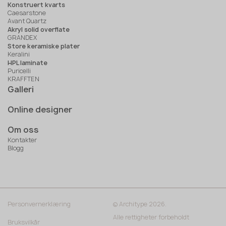
Konstruert kvarts
Caesarstone
Avant Quartz
Akryl solid overflate
GRANDEX
Store keramiske plater
Keralini
HPL laminate
Puricelli
KRAFFTEN
Galleri
Online designer
Om oss
Kontakter
Blogg
Personvernerklæring
© Architype 2026.
Alle rettigheter forbeholdt
Bruksvilkår