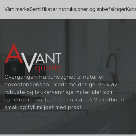
Vårt merke
Sertifikater
Instruksjoner og anbefalinger
Kata
Overgangen fra kunstighet til natur er
hovedtendensen i moderne design. Bruk av
robuste og brukervennlige materialer som
konstruert kvarts er en fin måte å Vis raffinert
smak og fyll miljøet med prakt.