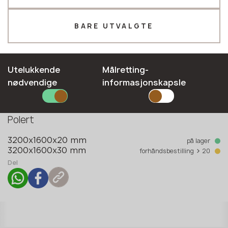
Telefon *
BARE UTVALGTE
E-mail*
Utelukkende
Målretting-
nødvendige
informasjonskapsle
Kolleksjon
Elite collection
SEND INN SØKNADEN DIN
Type overflate
Polert
Personvernerklæring
på lager
3200x1600x20 mm
>
forhåndsbestilling
20
3200x1600x30 mm
Del