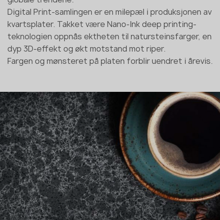
Digital Print-samlingen er en milepæl i produksjonen av
kvartsplater. Takket være Nano-Ink deep printing-
teknologien oppnås ektheten til natursteinsfarger, en
dyp 3D-effekt og økt motstand mot riper.
Fargen og mønsteret på platen forblir uendret i årevis.