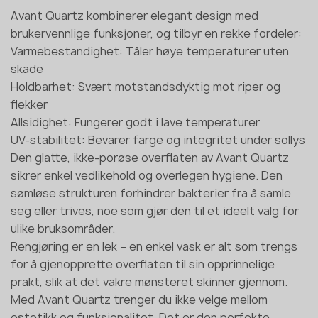
Avant Quartz kombinerer elegant design med
brukervennlige funksjoner, og tilbyr en rekke fordeler:
Varmebestandighet: Tåler høye temperaturer uten
skade
Holdbarhet: Svært motstandsdyktig mot riper og
flekker
Allsidighet: Fungerer godt i lave temperaturer
UV-stabilitet: Bevarer farge og integritet under sollys
Den glatte, ikke-porøse overflaten av Avant Quartz
sikrer enkel vedlikehold og overlegen hygiene. Den
sømløse strukturen forhindrer bakterier fra å samle
seg eller trives, noe som gjør den til et ideelt valg for
ulike bruksområder.
Rengjøring er en lek – en enkel vask er alt som trengs
for å gjenopprette overflaten til sin opprinnelige
prakt, slik at det vakre mønsteret skinner gjennom.
Med Avant Quartz trenger du ikke velge mellom
estetikk og funksjonalitet. Det er den perfekte