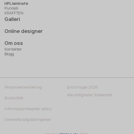
HPL laminate
Puricelli
KRAFFTEN
Galleri
Online designer
Om oss
Kontakter
Blogg
Personvernerklæring
© Architype 2026.
Alle rettigheter forbeholdt
Bruksvilkår
Informasjonskapsler-policy
Generelle salgsbetingelser