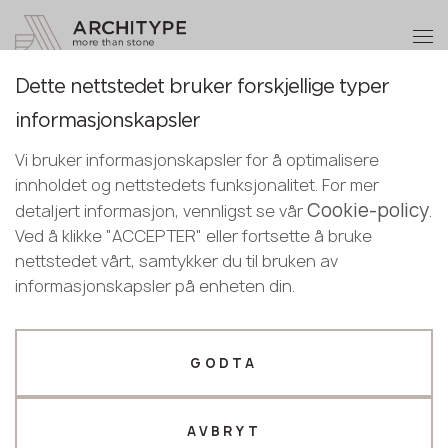
+48 22 602 20 22
Bli en partner
Dette nettstedet bruker forskjellige typer
Bli en partner
Takk!
informasjonskapsler
Norwegian
Повернутися до каталогу
Legg igjen dine opplysninger eller ring
våre ledere vil kontakte deg snart
Vi bruker informasjonskapsler for å optimalisere
English
oss
7970 Calacatta Troyes
innholdet og nettstedets funksjonalitet. For mer
Norwegian
Cookie-policy
+48 22 602 20 22
detaljert informasjon, vennligst se vår
.
Avant Quartz
Ved å klikke "ACCEPTER" eller fortsette å bruke
nettstedet vårt, samtykker du til bruken av
Din bedriftsprofil
Nyhet
informasjonskapsler på enheten din.
Produsent
Designer
Navn *
GODTA
AVBRYT