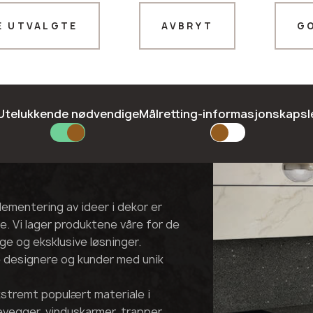
E UTVALGTE
AVBRYT
G
Takk!
GET
våre ledere vil kontakte deg snart
Utelukkende nødvendige
Målretting-informasjonskapsl
lementering av ideer i dekor er
re. Vi lager produktene våre for de
ge og eksklusive løsninger.
e designere og kunder med unik
ekstremt populært materiale i
levegger, vinduskarmer, trapper,