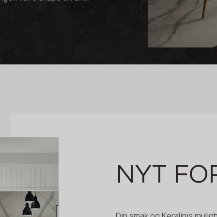
NYT FO
Din smak og Keralinis mulig