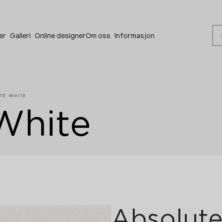
Bli en partner
er
Galleri
Online designer
Om oss
Informasjon
TE WHITE
White
Bli en partner
Legg igjen dine opplysninger eller ring oss
+48 22 602 20 22
Absolute
Din bedriftsprofil