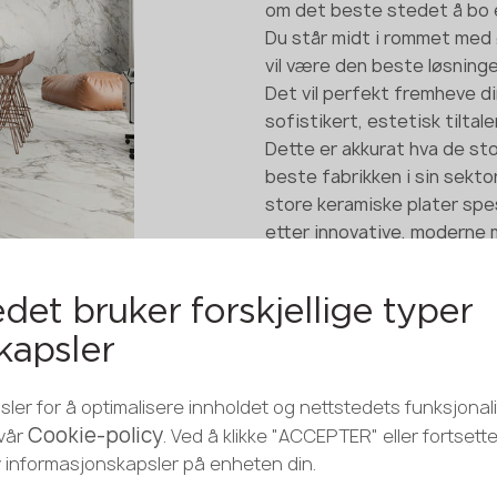
om det beste stedet å bo e
Du står midt i rommet med 
vil være den beste løsninge
Det vil perfekt fremheve d
sofistikert, estetisk tiltal
Dette er akkurat hva de sto
beste fabrikken i sin sekto
store keramiske plater spe
etter innovative, moderne m
samtidig praktiske produkt
det bruker forskjellige typer
kapsler
ler for å optimalisere innholdet og nettstedets funksjonalit
Cookie-policy
 vår
. Ved å klikke "ACCEPTER" eller fortsett
v informasjonskapsler på enheten din.