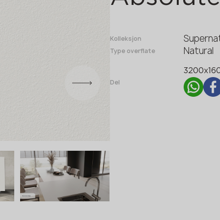
Produsent
Designer
Supernat
Navn *
Kolleksjon
Natural
Type overflate
3200x16
Telefon *
Del
E-mail*
SEND INN SØKNADEN DIN
Personvernerklæring