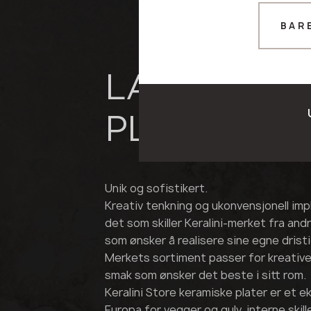
BAR
LAG DITT E
PLASS
Unik og sofistikert.
Kreativ tenkning og ukonvensjonell imp
det som skiller Keralini-merket fra and
som ønsker å realisere sine egne dristi
Merkets sortiment passer for kreativ
smak som ønsker det beste i sitt rom.
Keralini Store keramiske plater er et 
Europa for vegger og gulv, interne skil