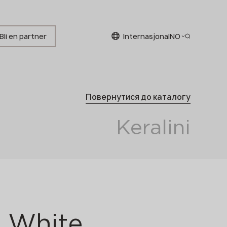
Bli en partner
internasjonal
NO
Norwegian
Повернутися до каталогу
English
Norwegian
Keralini
 White