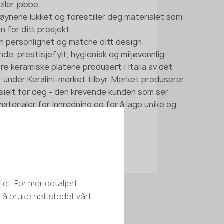
ller jobbe.
øynene lukket og forestiller deg materialet som
n for ditt prosjekt.
in personlighet og matche ditt design:
ende, prestisjefylt, hygienisk og miljøvennlig.
re keramiske platene produsert i Italia av det
r under Keralini-merket tilbyr. Merket produserer
sielt for deg - den krevende kunden som ser
aterialer for innredning og for å lage unike og
er.
et. For mer detaljert
e å bruke nettstedet vårt,