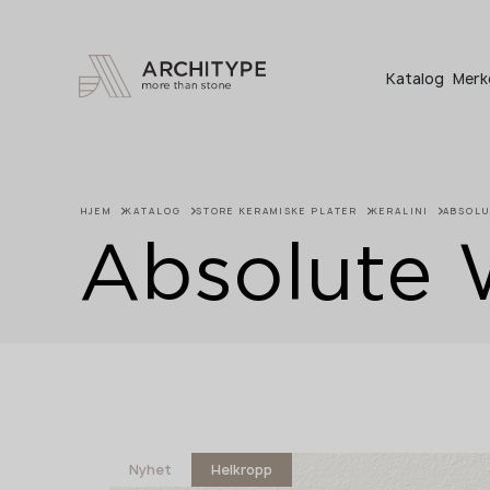
+48 22 602 20 22
Katalog
Merk
HJEM
KATALOG
STORE KERAMISKE PLATER
KERALINI
ABSOLU
Absolute 
Nyhet
Helkropp