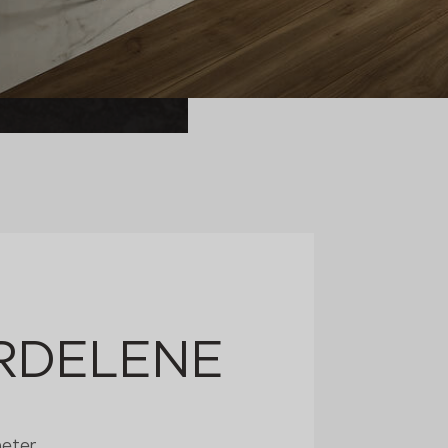
RDELENE
heter.