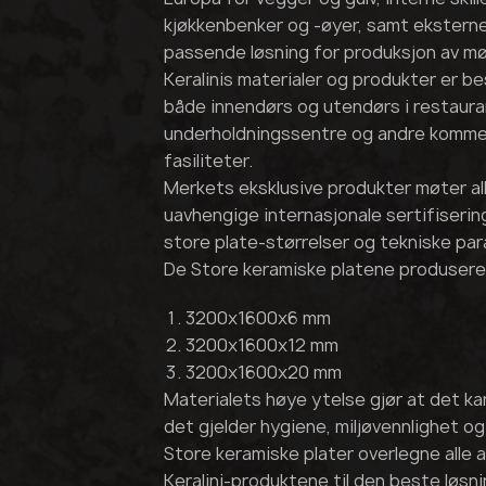
kjøkkenbenker og -øyer, samt eksterne
passende løsning for produksjon av mø
Keralinis materialer og produkter er b
både innendørs og utendørs i restauran
underholdningssentre og andre kommer
fasiliteter.
Merkets eksklusive produkter møter all
uavhengige internasjonale sertifisering
store plate-størrelser og tekniske pa
De Store keramiske platene produseres
3200x1600x6 mm
3200x1600x12 mm
3200x1600x20 mm
Materialets høye ytelse gjør at det kan 
det gjelder hygiene, miljøvennlighet og
Store keramiske plater overlegne alle 
Keralini-produktene til den beste løsn