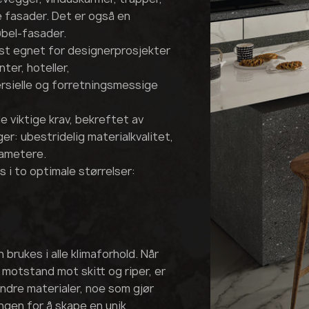
 fasader. Det er også en
bel-fasader.
est egnet for designerprosjekter
ter, hoteller,
sielle og forretningsmessige
e viktige krav, bekreftet av
er: ubestridelig materialkvalitet,
rametere.
 i to optimale størrelser:
brukes i alle klimaforhold. Når
 motstand mot skitt og riper, er
andre materialer, noe som gjør
ingen for å skape en unik