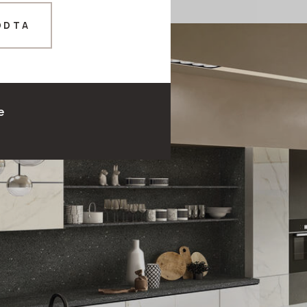
ODTA
e