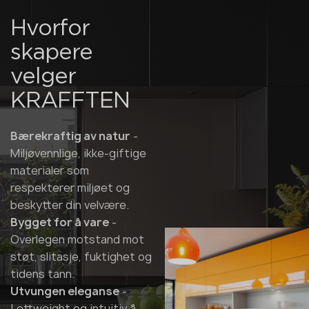
Hvorfor
skapere
velger
KRAFFTEN
Bærekraftig av natur
-
Miljøvennlige, ikke-giftige
materialer som
respekterer miljøet og
beskytter din velvære.
Bygget for å vare
-
Overlegen motstand mot
støt, slitasje, fuktighet og
tidens tann.
Utvungen eleganse
-
Lettweight og intuitiv å