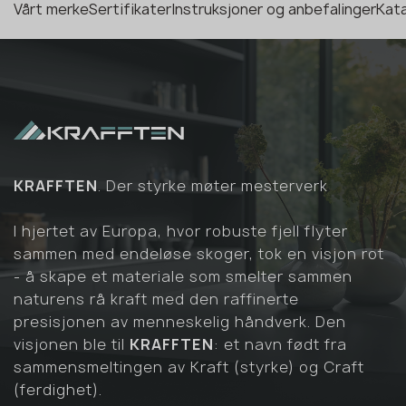
Vårt merke
Sertifikater
Instruksjoner og anbefalinger
Kata
KRAFFTEN
. Der styrke møter mesterverk
I hjertet av Europa, hvor robuste fjell flyter
sammen med endeløse skoger, tok en visjon rot
- å skape et materiale som smelter sammen
naturens rå kraft med den raffinerte
presisjonen av menneskelig håndverk. Den
visjonen ble til
KRAFFTEN
: et navn født fra
sammensmeltingen av Kraft (styrke) og Craft
(ferdighet).