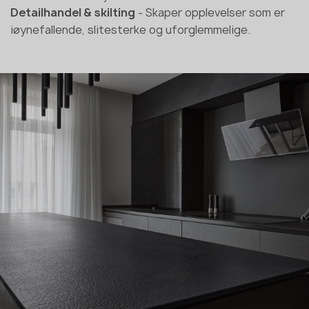
Detailhandel & skilting
- Skaper opplevelser som er
iøynefallende, slitesterke og uforglemmelige.