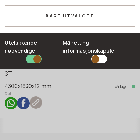
Telefon *
BARE UTVALGTE
E-mail*
Utelukkende
Målretting-
nødvendige
informasjonskapsle
Kolleksjon
Monochrome decors
SEND INN SØKNADEN DIN
Type overflate
ST
Personvernerklæring
på lager
4300x1830x12 mm
Del