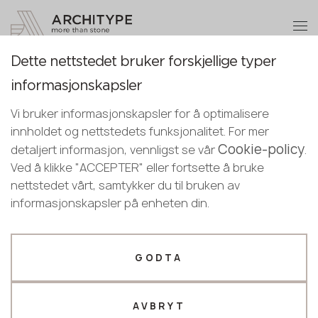
+48 22 602 20 22
Bli en partner
Dette nettstedet bruker forskjellige typer
Bli en partner
Takk!
informasjonskapsler
Norwegian
Повернутися до каталогу
Legg igjen dine opplysninger eller ring
våre ledere vil kontakte deg snart
Vi bruker informasjonskapsler for å optimalisere
English
oss
KS203 Pearl Pattern
innholdet og nettstedets funksjonalitet. For mer
Norwegian
Cookie-policy
+48 22 602 20 22
detaljert informasjon, vennligst se vår
.
KRAFFTEN
Ved å klikke "ACCEPTER" eller fortsette å bruke
nettstedet vårt, samtykker du til bruken av
Din bedriftsprofil
informasjonskapsler på enheten din.
Produsent
Designer
Navn *
GODTA
AVBRYT