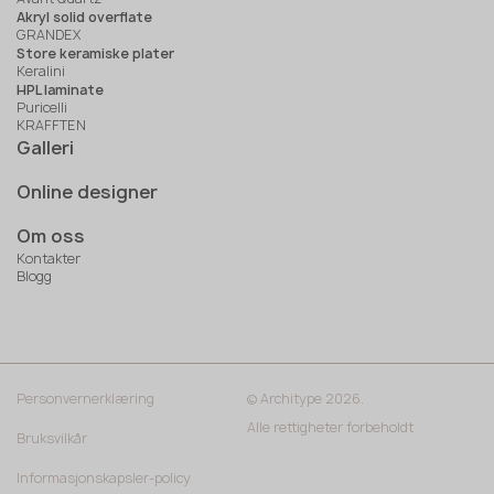
Akryl solid overflate
GRANDEX
Store keramiske plater
Keralini
HPL laminate
Puricelli
KRAFFTEN
Galleri
Online designer
Om oss
Kontakter
Blogg
Personvernerklæring
© Architype 2026.
Alle rettigheter forbeholdt
Bruksvilkår
Informasjonskapsler-policy