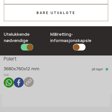
Telefon *
BARE UTVALGTE
E-mail*
Utelukkende
Målretting-
nødvendige
informasjonskapsle
Kolleksjon
Jewel (J)
SEND INN SØKNADEN DIN
Type overflate
Polert
Personvernerklæring
på lager
3680x760x12 mm
Del