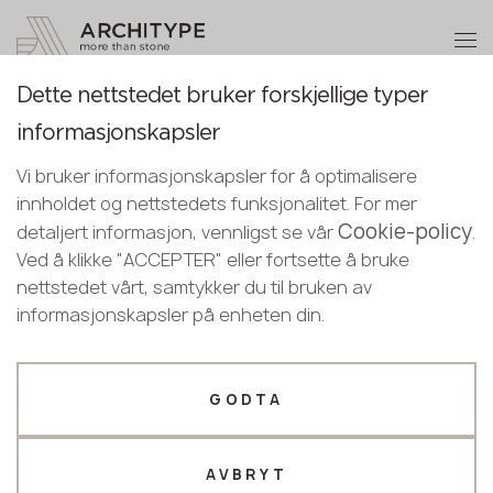
+48 22 602 20 22
Bli en partner
Dette nettstedet bruker forskjellige typer
Bli en partner
Takk!
informasjonskapsler
Norwegian
Повернутися до каталогу
Legg igjen dine opplysninger eller ring
våre ledere vil kontakte deg snart
Vi bruker informasjonskapsler for å optimalisere
English
oss
J-504 Cut Diamond
innholdet og nettstedets funksjonalitet. For mer
Norwegian
Cookie-policy
+48 22 602 20 22
detaljert informasjon, vennligst se vår
.
GRANDEX
Ved å klikke "ACCEPTER" eller fortsette å bruke
nettstedet vårt, samtykker du til bruken av
Din bedriftsprofil
informasjonskapsler på enheten din.
Produsent
Designer
Navn *
GODTA
AVBRYT